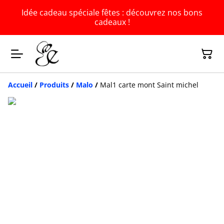
Idée cadeau spéciale fêtes : découvrez nos bons
cadeaux !
Accueil
/
Produits
/
Malo
/
Mal1 carte mont Saint michel