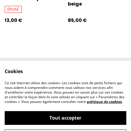
beige
ÉPUISÉ
13,00 €
85,00 €
Cookies
Contactez-nous
Conditions
Politique de
Politique de
Ce site Internet utilise des cookies. Les cookies sont de petits fichiers qui
confidentialité
cookies
nous aident à comprendre comment vous utilisez nos services afin
d'améliorer votre expérience. Vous pouvez en savoir plus sur ces cookies
et contrôler la façon dont ils sont utilisés en cliquant sur « Paramètres des
cookies ». Vous pouvez également consulter notre
politique de cookies
.
Tout accepter
©
2026
l'éclipse